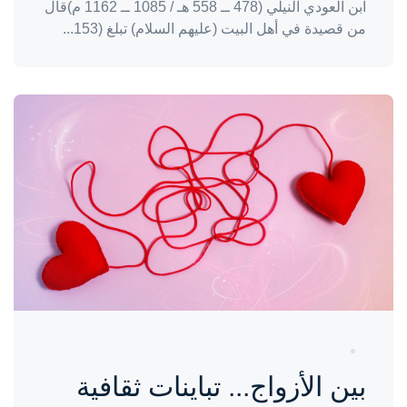
ابن العودي النيلي (478 ــ 558 هـ / 1085 ــ 1162 م)قال
من قصيدة في أهل البيت (عليهم السلام) تبلغ (153...
واحة المرأة
منذ 7 أشهر
بين الأزواج... تباينات ثقافية