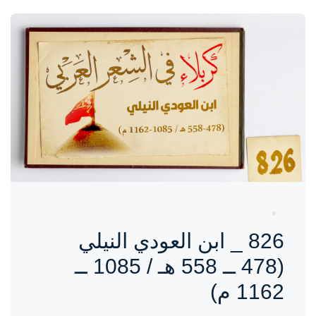
واحة المرأة
منذ 3 سنوات
826 _ ابن العودي النيلي
(478 ــ 558 هـ / 1085 ــ
1162 م)