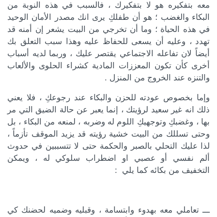
معه بتفكيره هو لا بتفكيرك ، فالسبب في هذه النوبة من
البكاء والغضب ؛ هو أن طفلكِ يرى انك مصدر الأمان الوحيد
في هذه الحياة ؛ وما أن تخرجي من البيت يشعر إن أمنه قد
تهدد ، وعليه أن يسعى للحفاظ عليه وهذا سبب التعلق بك
أيضاً لان تفاعله الاجتماعي يقتصر عليك ، وربما لديه أسباب
أخرى كأن تكون المعززات المادية كشراء الحلوى والألعاب
والتنزه عند الخروج من المنزل .
وإما بخصوص عودته للحزن والبكاء عند رجوعكِ ، فلا يعني
ذلك انه غير سعيد لرؤيتك ، إنما يعبر عن حالة الضيق التي مر
بها ، وغضبكِ وتوجهيكِ اللوم له وضربه ، لمنعه من البكاء ، بل
وحتى تسللك من البيت خشية رؤيته قد يزيد الموقف تأزماً ،
لذا عليك التحلي بالصبر والحكمة حتى لا تتسببين في حدوث
ألم نفسي أو عصبي او اضطراب سلوكي له ، ويمكن
التخفيف من بكائه كما يلي :
ـــ تعاملي معه بهدوء وابتسامة ، وقبليه وضميه لحضنك كي