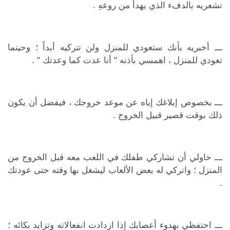
تشعريه بالدفء الذي يهدأ من روعهِ .
ـــ أخبريه بأنك ستعودي للمنزل ولن تتركيه أبداً ؛ وحينما
تعودي للمنزل ، اهمسي بأذنه " أنا عدت كما وعدتك " .
ـــ بخصوص إبلاغك إياه عن موعد خروجك ، فيفضل أن يكون
ذلك بوقت قصير قبيل الخروج .
ـــ حاولي أن تشاركي طفلك في اللعب معه قبل الخروج من
المنزل ؛ واتركي له بعض الألعاب ليشغل بها وقته حتى عودتك
.
ـــ احتفظي بهدوء أعصابك إذا ازدادت انفعالاته وتزايد بكائه ؛