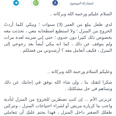
السلام عليكم ورحمة الله وبركاته ..
لدي طفل يبلغ من العمر (3) سنوات ؛ ويبكي كلما أردتُ
الخروج من المنزل ؛ ولا استطيع اصطحابه معي ، تحدثت معه
بخصوص ذلك كثيرا دون جدوى ؛ حتى إني ضربته لعدة مرات
ولم يتوقف عن ذلك ، كما انه يبكي أيضاً بعد رجوعي إلى
المنزل ، فكيف أتعامل معه ؟ أرشدوني من فضلكم .
وعليكم السلام ورحمة الله وبركاته ..
كة الموضوع
شكرا لثقتك بنا ، وإن شاء الله نوفق في إجابتك عن ذلك
ونساهم في حل مشكلتك .
عزيزتي الأم ... إن كنتِ تضطرين للخروج من المنزل لتأدية
واجب ما كزيارة مريض أو لشراء احتياجات المنزل ، وتتركين
طفلكِ الصغير داخل المنزل ، فهذا يحتم عليكِ أن تتعاملي