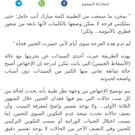
" بمجرد ما سمعت من الطبيبة كلمة مبارك أنتِ حامل؛ حتى
تملكتني فرحة لا يمكن وصفها بالكلمات لأنها نابعة من شعور
فطري بالأمومة... ولكن!
لم تدم هذه الفرحة سوى أيام لأني خسرت الجنين فجأة "
بهذه الطريقة عبرت أحدى السيدات عن تجربتها مع حالة
(الأسقاط الجنيني) التي باتت تتكرر لدرجة إن الإجهاض أصبح
حالة شائعة تعاني منها الكثير من السيدات دون أسباب
واضحه لحدوثه.
يتم توضيح الإجهاض من وجهة نظر طبية بأنه يحدث لحالة من
كة الموضوع
كل ست حالات التي يتم فيها فقدان الجنين خلال الشهور
الثلاثة الأولى... ولا يوجد تفسير واضح لمعرفة السبب. وأن
نصف حالاته تحدث نتيجة عدم التكوين السوي للجنين, إما
بسبب اختلال الجينات الوراثية أو بسبب التكوين التركيبي
للجنين وفي النصف الآخر من الحالات لا يوجد تفسير دقيق