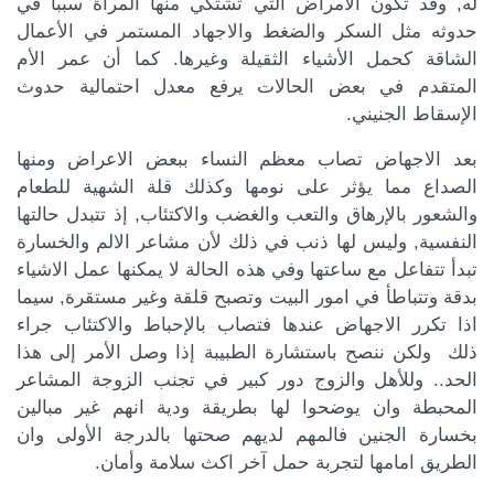
له, وقد تكون الامراض التي تشتكي منها المرأة سببا في
حدوثه مثل السكر والضغط والاجهاد المستمر في الأعمال
الشاقة كحمل الأشياء الثقيلة وغيرها. كما أن عمر الأم
المتقدم في بعض الحالات يرفع معدل احتمالية حدوث
الإسقاط الجنيني.
بعد الاجهاض تصاب معظم النساء ببعض الاعراض ومنها
الصداع مما يؤثر على نومها وكذلك قلة الشهية للطعام
والشعور بالإرهاق والتعب والغضب والاكتئاب, إذ تتبدل حالتها
النفسية, وليس لها ذنب في ذلك لأن مشاعر الالم والخسارة
تبدأ تتفاعل مع ساعتها وفي هذه الحالة لا يمكنها عمل الاشياء
بدقة وتتباطأ في امور البيت وتصبح قلقة وغير مستقرة, سيما
اذا تكرر الاجهاض عندها فتصاب بالإحباط والاكتئاب جراء
ذلك ولكن ننصح باستشارة الطبيبة إذا وصل الأمر إلى هذا
الحد.. وللأهل والزوج دور كبير في تجنب الزوجة المشاعر
المحبطة وان يوضحوا لها بطريقة ودية انهم غير مبالين
بخسارة الجنين فالمهم لديهم صحتها بالدرجة الأولى وان
الطريق امامها لتجربة حمل آخر اكث سلامة وأمان.