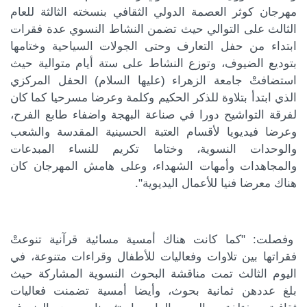
مهرجان كوثر العصمة الدولي الثقافي بنسخته الثالثة للعام
الثالث على التوالي حيث تضمن النشاط النسوي عدة فقرات
ابتداء من حفل التعارف وحتى الجولات السياحية وختامها
كة الموضوع
بتوديع الضيوف، وتوزع النشاط على ستة أيام متوالية حيث
استضافتْ جامعة الزهراء (عليها السلام) الحفل المركزي
الذي ابتدأ بتلاوة للذكر الحكيم وكلمة وعرضا مسرحيا كما كان
لفرقة التواشيح دورا في صناعة البهجة واضفاء طابع الفرح،
وعرضا فيديويا لأقسام العتبة الحسينية المقدسة والشعب
والوحدات النسوية، وختاما تكريم للنساء المبدعات
والمجاهدات وأمهات الشهداء، وعلى هامش المهرجان كان
هناك معرضا فنيا للأعمال اليديوية".
وفصلت: "كما كانت هناك أمسية مسائية قرآنية تنوعتْ
فقراتها بين تلاوات وفعاليات للأطفال وقراءات متنوعة، في
اليوم الثالث تمت مناقشة البحوث النسوية المشاركة حيث
بلغ عددهن ثمانية بحوث، وأيضا أمسية تضمنت فعاليات