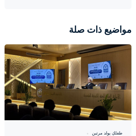
مواضيع ذات صلة
واحة المرأة
منذ يوم
طفلكِ يولد مرتين