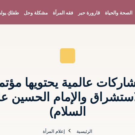
الصحة والحياة
قارورة حبر
فقه المرآة
مشكلة وحل
طفلكِ يولد
اركات عالمية يحتويها مؤتم
استشراق والإمام الحسين عل
السلام)
الرئيسية
إعلام المرأة