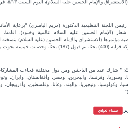
ستشراق والإمام الحسين عليه السلام)، اليوم السبت ٥/١٣، في الصحن الحسيني الشريف.
ئيس اللجنة التنظيمية الدكتورة (مريم الياسري) "برعاية الأمانة
عار (الإمام الحسين عليه السلام عالمية وخلود)، اقامتْ 
ة مؤتمرها (الاستشراق والإمام الحسين (عليه السلام) بنسخته ال
187) بحثاً، وحصلت خمسة بحوث منها على التقييمات الأعلى".
ْ: " شارك عدد من الباحثين ومن دول مختلفة فجاءت المشاركات من
ا، وسوريا، وفرنسا، والبحرين، ومصر، وأفغانستان، وايران، وتو
سيا، وكولومبيا، ونيجيريا، والهند، وغانا، وفلسطين، وأذربيجان، و
"
ير
ضمياء العوادي