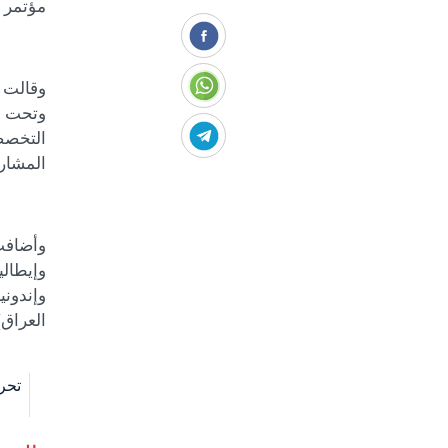
مؤتمر (الا
وقالت ر
وتحت ش
التخصصي
المشاركة قرابة (400) بحثا، تم قبول (
وأضافت
وإيطالي
وإندوني
العراق)
تحر