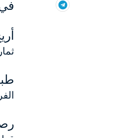
في 
أريج
ثمار
طب
الفر
رصد