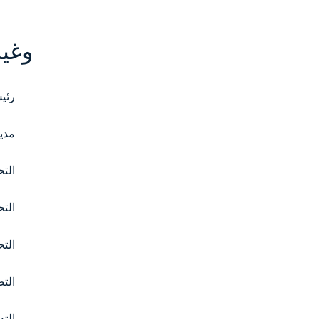
وغير
رئي
مدير
التح
التح
التح
الت
التد