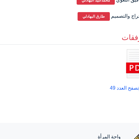
محمدعبيد البهادلي
راج والتصميم
طارق البهادلي
فقات
صفح العدد 49
واحة المرأة