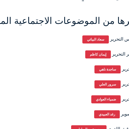
ها من الموضوعات الاجتماعية الم
س التحرير
سعاد البياتي
 التحرير
إيمان كاظم
رير
ساجدة ناهي
رير
سرور العلي
رير
ضمياء العوادي
صوير
رغد العبيدي
قيق اللغوي