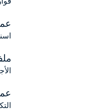
قوار
عمو
اسن
ملف
الأج
عمو
التك