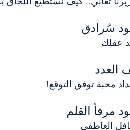
يرنا تعاني.. كيف نستطيع اللحاق ب
د سُرادق
د عقلك
 العدد
داد محبة توفق التوقع!
د مرفأ القلم
افل العاطفي