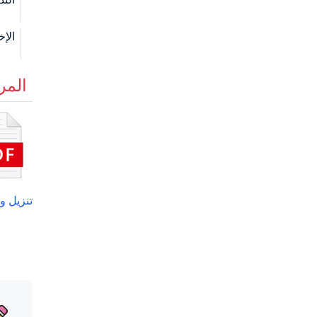
الإخ
المر
تنزيل وت