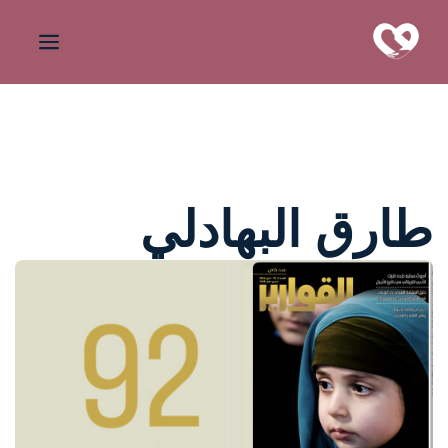
طارق البهادلي
واحة المرأة
منذ 3 أسابيع