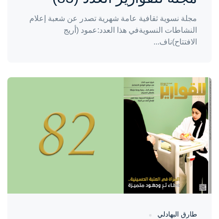
مجلة نسوية ثقافية عامة شهرية تصدر عن شعبة إعلام
النشاطات النسويةفي هذا العدد:عمود (أريج
الافتتاح)ناف...
واحة المرأة
منذ 11 شهر
طارق البهادلي