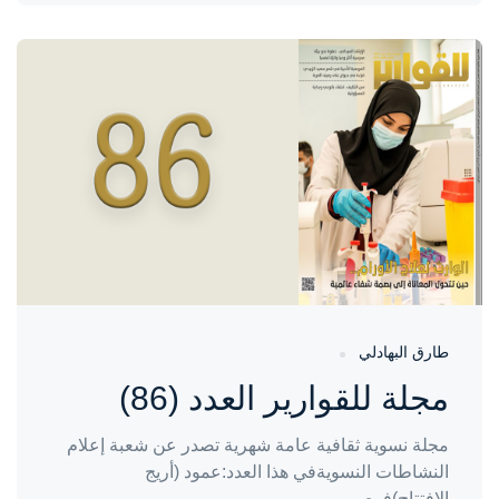
واحة المرأة
منذ 6 أشهر
طارق البهادلي
مجلة للقوارير العدد (86)
مجلة نسوية ثقافية عامة شهرية تصدر عن شعبة إعلام
النشاطات النسويةفي هذا العدد:عمود (أريج
الافتتاح)فرص...