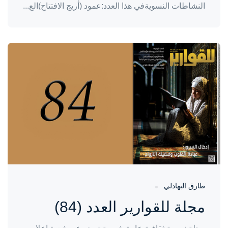
النشاطات النسويةفي هذا العدد:عمود (أريج الافتتاح)الع...
واحة المرأة
منذ 7 أشهر
طارق البهادلي
مجلة للقوارير العدد (84)