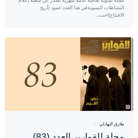
مجلة نسوية ثقافية عامة شهرية تصدر عن شعبة إعلام
النشاطات النسويةفي هذا العدد:عمود (أريج
الافتتاح)احت...
واحة المرأة
منذ 9 أشهر
طارق البهادلي
مجلة للقوارير العدد (83)