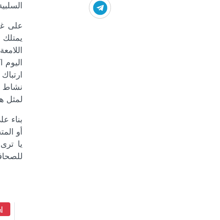
السلبية
على غر
يمتلك م
اللامع
اليوم ا
ارتباك
نشاط غ
لمثل هذ
بناء ع
أو الم
يا ترى
للصحافة
إ