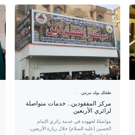
واحة المرأة
منذ 3 أيام
طفلكِ يولد مرتين
مركز المفقودين.. خدمات متواصلة
لزائري الأربعين
مواصلةً لجهوده في خدمة زائري الإمام
الحسين (عليه السلام) خلال زيارة الأربعين،