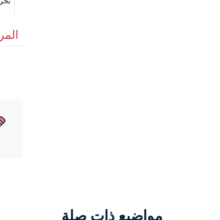
تحر
المر
مواضيع ذات صلة