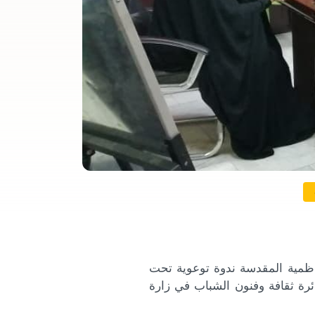
الكاظمية المقدسة ندوة توعوية تحت
ة في المجتمع)، الثلاثاء الموافق ٧ /١٢ /٢٠٢١، في دائرة ثقافة وفنون الشباب في زارة