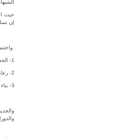
الشبهات
حيث ات
إن نساء
واختتمت
1- الحذر من إهمال المرآة او الفتاة باي جانب من الجوانب علميا او فكريا او أخلاقيا.
2- رعاية المرآة يؤدي إلى سعادة الأسرة في الدنيا والآخرة.
3- بناء امرأة ذات أساس متين تثمر فردا قويا لا تزلزله الشبهات.
والجدي
والدورا