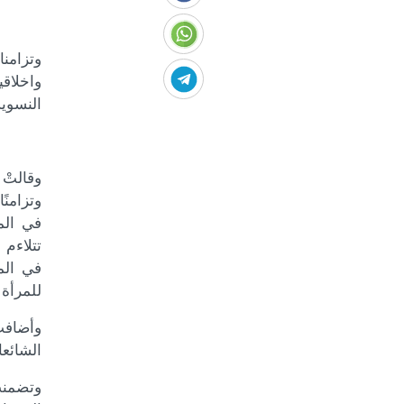
واخلاق
النسوي
وقالتْ 
وتزامنً
في الم
تتلاءم
في الم
للمرأة 
وأضافت
الشائعا
وتضمنت