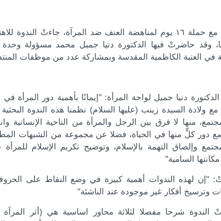
وتزامنا مع حملة ١٦ يوم لمناهضة العنف ضد المرآة، جاءتْ الندوة 
يا، وقد حاضرتْ فيها الدكتورة دنيا جميل محمد مسؤولة وحدة ا
ة في العتبة الكاظمية المقدسة وبمشاركة عدد من موظفات المنتد
الدكتورة دنيا جميل لواحة المرأة: "إيمانًا بأهمية دور المرأة في ال
ا مع ولادة السيدة زينب (عليها السلام) نظمنا هذه الندوة البحثية
جتمع، منها لا فرق بين الرجل والمرأة من الناحية الإنسانية 
 مع دور كلٍّ منها في الحياة، فضلا عن مجموعة من الشبهات الم
جتمع وإلصاق التهمة بالإسلام، وتوضيح تكريم الإسلام للمرأة 
مكانتها السامية"
ْ: "إن لهذه الندوات أهمية كبيرة في وضع النقاط على الحرو
ت وترسيخ أفكار غير موجودة عند الناشئة"
ْ الندوة شرحا مفصلا لثلاثة محاور اساسية هي (أثر المرآة ف