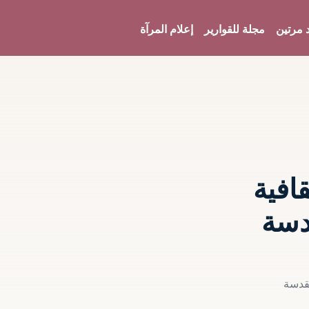
 مرتين
مجلة للقوارير
إعلام المرآة
افية
قدسة
مقدسة