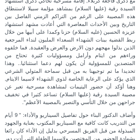
مع ذكرى فاجعة كربلاء, إقامة مسرحية تحاكي ذكرى استشهاد
السيدة رقية (عليها السلام) بمشاهد مؤلمة سبيلا لاستنطاق
هذه المصيبة على الرغم من التراكم الزمني الفاصل بين
التاريخ وبين الأحداث المعاصرة التي أعادت مشهد استشهاد
عزيزة الحسين (عليه السلام) حزنا وكمدا على أبيها من خلال
ربط القضية ببنات الشهداء السعداء الملبون لنداء المرجعية
الذين بذلوا مهجهم دون الارض والعرض والعقيدة, فما خلفوه
وراءهم من ايتام وأرامل ومسؤوليات كثيرة تحتاج من
المتصدين للمسؤولية أن يكون لهم دعما استثنائيا.. وهذا
تحديدا ما تم توجيهنا به من قبل سماحة المتولي الشرعي
الذي يؤكد على الرعاية الخاصة لذوي الشهداء لاسيما الايتام,
وهنا أؤكد أن حضور اليتيمات لمشاهدة مسرحية تعبر عن
مصيبة السيدة رقية (عليها السلام) تساعد كثيرا في تخفيف
جراحهن من خلال التأسي والتصبر بالمصيبة الأعظم".
وأضاف الدكتور البناء حول تفاصيل السيناريو والأداء: " 9 أيام
من التدريب كانت كافية مع السيناريو المكتوب بعناية والجهود
المبذولة من قبل الفريق المسرحي بدليل إن الأداء كان رائعا
بشهادة الحضور من المختصين ولاسيما الطفلة التي أدت دور