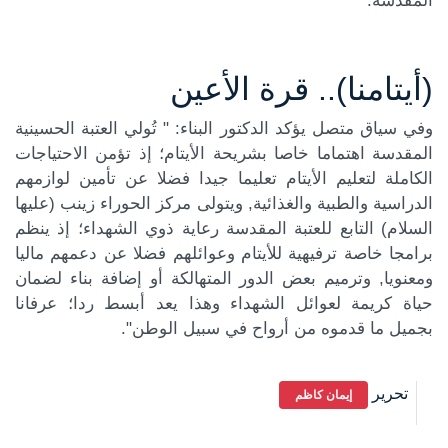
المقدسة.
(أيتامنا).. قرة الأعين
وفي سياق متصل يؤكد الدكتور البناء: " تُولي العتبة الحسينية
المقدسة اهتماما خاصا بشريحة الأيتام؛ إذ تؤمن الاحتياجات
الكاملة لتعليم الأيتام تعليما جيدا فضلا عن تأمين لوازمهم
الدراسية والطبية والغذائية, ويتولى مركز الحوراء زينب (عليها
السلام) التابع للعتبة المقدسة رعاية ذوي الشهداء؛ إذ ينظم
برامجا خاصة ترفيهية للأيتام وعوائلهم فضلا عن دعمهم ماليا
ومعنويا, وترميم بعض الدور المتهالكة أو إضافة بناء لضمان
حياة كريمة لعوائل الشهداء وهذا يعد أبسط ردا؛ عرفانا
بجميل ما قدموه من أرواح في سبيل الوطن".
تحرير
إيمان كاظم