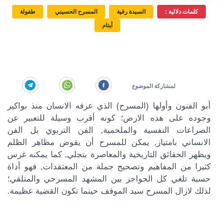
كلمات دلالية :
السيدة رقية
المسرح الحسيني
طفولة
أيتام
أبو الفنون وأولها (المسرح) الذي عرفه الانسان منذ بواكير
وجوده على هذه الارض؛ كونه أقرب وسيلة للتعبير عن
الصراعات النفسية والملحمية, الفن التربوي بل الفن
الانساني بامتياز, يمكن للمسرح أن يقوض مظاهر الظلم
ويظهر الحقائق التاريخية والمعاصرة بتجلي, كما يمكنه غرس
كثيرا من المفاهيم وتصحيح جملة من المعتقدات, فهو أداة
حسية تلغي كل الحواجز بين المشهد المسرحي والمتلقي؛
لذلك لازال المسرح سيد الموقف حينما تكون القضية عظيمة.