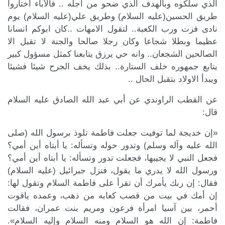
الذي سلكوه وبالهدف الذي ضحو من اجله .. فالآباء اختاروا
طريق الحسين(عليه السلام) وطريق علي(عليه السلام) يوم
نادى فزت ورب الكعبة.. لتقول الامهات ..كان ابوكم انسانا
عظيما وبطلا شجاعا وكان رجلا صالحا والجنة لا تقبل الا
الصالحين الشجعان.. وانه حي يرزق يتابعنا كمثل مسؤول كبير
يتابع جمهوره خلف الستارة.. بذلك يخف الجرح شيئا فشيئا
ويبدأ الاولاد بتقبل الحال ..
عن القطب الراوندي عن أبي عبد الله الصادق عليه السلام
قال:
«إن خديجة لما توفيت جعلت فاطمة تلوذ برسول الله (صلى
الله عليه وآله وسلم) وتدور حوله وتسأله: يا أبتاه أين أمي؟
فجعل النبي لا يجيبها، فجعلت تدور وتسأله: يا أبتاه أين أمي؟
ورسول الله لا يدري ما يقول، فنزل جبرائيل (عليه السلام)
فقال: إن ربك يأمرك أن تقرأ على فاطمة السلام وتقول لها:
إن أمك في بيت من قصب كعابه من ذهب، وعمده ياقوت
أحمر، بين آسيا امرأة فرعون ومريم بنت عمران، فقالت
فاطمة: إن الله هو السلام ومنه السلام وإليه السلام».