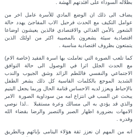
بظلاله السوداء على افئدتهم الهشة .
يضاف الى ذلك ان الوضع المادي للأسرة عامل اخر من
عوامل التكيف مع الحدث فرحيل الاب المفاجئ يهدد حالة
الشعور بالأمن الغذائي والاقتصادي فالذين يعيشون اوضاعا
اقتصادية سيئة يشعرون بالمصيبة اكثر من اولئك الذين
يتمتعون بظروف اقتصادية مناسبة .
كما تلعب الصورة التي تعاملت بها اسرة الفقيد (خاصة الام)
مع الحدث الجلل اثرا في الوصول الى حالة التوافق
الاجتماعي والنفسي فاللطم الزائد وشق الجيوب والندب
الشديد الموجع بالكلمات القاسية كل ذلك يشعر الطفل
بالإحباط ويعزز لديه الاحساس قتامة الحال وربما يجعل اليتيم
يبحث عن السب في انتزاع امه من سوداوية الصورة الامر
والذي قد يؤدي به الى مسالك وعرة مستقبلا ..لذا نوصي
الامهات بضرورة اظهار الصبر والتصبر والرضا بقضاء الله
وقدره .
انه من المهم ان نعزز ثقة هؤلاء اليتامى بإبائهم وبالطريق