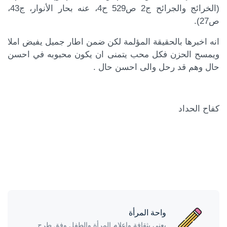
(الخرائج والجرائح ج2 ص529 ح4، عنه بحار الأنوار، ج43،
ص27).
انه اخبرها بالحقيقة المؤلمة لكن ضمن اطار جميل يفيض املا
ويمسح الحزن فكل محب يتمنى ان يكون محبوبه في احسن
حال وهم قد رحل والى احسن حال .
كفاح الحداد
واحة المرأة
يعنى بثقافة وإعلام المرأة والطفل وفق طرح