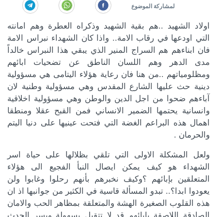
اولاد الشهيد ..هم بقية الشهيد وذكراه العطرة وهم امانته
التي اودعها في رقاب الامة.. واذا كان الشهداء نبراس الامة
فان ابناءهم هم السراج المنير الذي يبقي هذا النبراس خالداً
مدى الدهر وهم اللسان الناطق عن تضحيات ابائهم
ومظلومياتهم ..من هنا فان رعاية هؤلاء اليتامى هي مسؤولية
دينية حث عليها الشارع المقدس وهي مسؤولية وطنية لان
آباءهم ضحوا من اجل الدين والوطن وهي مسؤولية اخلاقية
وانسانية يحتمها الضمير الانساني فمن القبح عقلا ومنطقا
اهمال هذه البراعم الغضة التي فتحت عينيها على دنيا اليتم
والحرمان .
كة الموضوع
ولعل المشكلة الاولى التي تلقي بظلالها على حياة اسر
الشهداء هو كيف يمكن ايصال النبأ الفجيع الى هؤلاء
المتعلقين بإبائهم ؟وكيف نخبرهم بأنهم رحلوا وغابوا ولن
يعودوا ابدا؟.. تبدو المسألة قاسية في الكثير من جوانبها اذ ان
هذه القلوب الصغيرة الهشة والمتعلقة بمظاهر الحب والامان
الصادقة اللاصقة بإبائهم قد لا تتقبل بسهولة ويسر الحدث