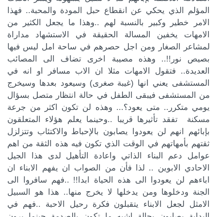
المؤلم الذي يحكي عن انقطاع حبل المودة والمحبة.. فهذا
الامر خطير وكبير بالنسبة لهم ..وهذا ما يجعل الكثير من
الامهات يخفين المسالة الحقيقة في الاستشهاد مداراة
لمشاعر الصغار ومن اجل حصرهم في ساحة امل ليس فيها
بصيص نور!!.. وهذه مصيبة اخرى تضاف الى المصائب
العديدة.. فتقول الامهات مثلا ان الاب مسافر او انه في
المستشفى يعني انها (غيبة صغرى) وسيعود بعدها وسيخرج
من المستشفى فيبقى الطفل في حالة انتظار متصل بسؤال
يومي متكرر.. متى يعود؟... وهذه لن تكون اكثر من جرعة
مسكنة تفقد تأثيرها قريبا ..وحينما يعلم هؤلاء المتعلقون
بإبائهم انهم لن يعودوا يصابون بالإحباط والاكتئاب وتتزلزل
ثقتهم بأمهاتهم في الوقت الذي تكون فيه هذه الثقة من اهم
عوامل دعم البناء الذاتي واعادة التأهيل لدى هذا الجيل
الاحادي الابوين .. لذا فأن من الصواب ان يفهم الابناء ان
اباءهم لن يعودوا الى هذه الحياة ابدا!! ..فهم سافروا الى
الجنة ودخلوها ومن يدخلها لا يخرج منها.. هذا هو السبيل
الامثل لجعل الابناء يتقبلون فكرة رحيل الاحبة ..فهم في
البداية يصابون بحالة اشبه ما تكون بالصدمة حينما يرون