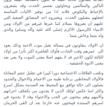
الباكين والمتألمين ويحاولون تفسير الحدث وقد يشعرون
بالإحباط والنكوص فلابد اذا من توفير الاليات المناسبة
لجعلهم يتقبلون الحدث ويعتبروه احد المضائق الصعبة التي
عليهم ان يعبروها بسلام كما عبرها غيرهم من الاولاد ومن
الانبياء كالرسول الاكرم (صلى الله عليه وآله وسلم) والذي
ولد يتيما وعاش يتيما .
ان الاولاد يتفاوتون في مسالة تقبل موت الاحبة وذلك يعود
الى عمرهم وقت الحادث فأولاد العاشرة اكثر تأثرا من اولاد
الثالثة لكون الاخير قد لا يفهم اصلا معنى الموت ولا يعي بعد
معنى الابوة الحقيقية .
وتلعب العلاقات الاجتماعية دورا كبيرا في تقليل حجم المعاناة
فالأولاد المحاطين برعاية طيبة من الاعمام والاخوال والجدود
يصلون الى حالة توافق مع المحيط بعد الصدمة بشكل اسرع
واكثر امنا عكس اولئك الذين لا يجدون من يكفكف احزانهم
وآلامهم وهم يبحثون عن الحب والاحتواء وقد لا يجدوه في
اسرهم الممتدة فيبحثون عنه خارجا بعد ان القى الحرمان