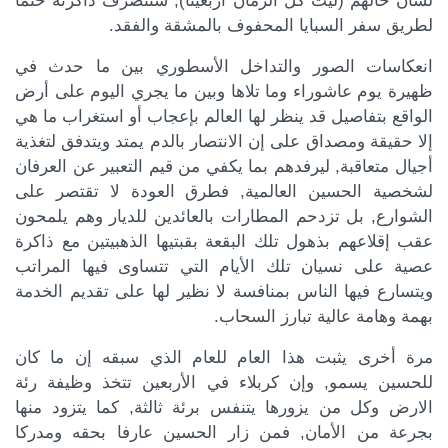
لسان حالهم (ليت كل الزمان أربعينا), ستنصرف ذاكرته حتما
كة الموضوع
لطريق سفر السبايا المحفوف بالمشقة والفقد.
انعكاسات الصور والتداخل الأسطوري بين ما حدث في
ظهيرة يوم عاشوراء وما تلاها وبين ما يجري اليوم على أرض
الواقع بتفاصيل قد ينظر لها العالم بإعجاب أو استغراب ما هي
إلا حقيقة ومصداق على إن الانتصار بالدم يمتد ويتدفق لتغذية
أجيال متعاقبة, ليرفدهم بما يكفي من قيم التعبير عن العرفان
لشخصية الحسين العالمية, فطرق العودة لا تقتصر على
الشوارع, بل تزدحم المطارات بالعائدين للديار وهم يلمحون
عقب إقلاعهم بذهول تلك البقعة بقبتيها الذهبيتين مع ذاكرة
عصية على نسيان تلك الأيام التي تتساوى فيها المراتب
ويتسارع فيها الناس بمنافسة لا نظير لها على تقديم الخدمة
بهمة وهامة عالية تبارز السحاب.
مرة أخرى يثبت هذا العام للعام الذي سبقه إن ما كان
للحسين يسمو, وإن كربلاء في الأربعين تتخذ وظيفة رئة
الارض وكل من يزورها يتنفس برئة ثالثة, كما يتزود منها
بجرعة من الأمان, فمن زار الحسين عارفا بحقه ومدركا