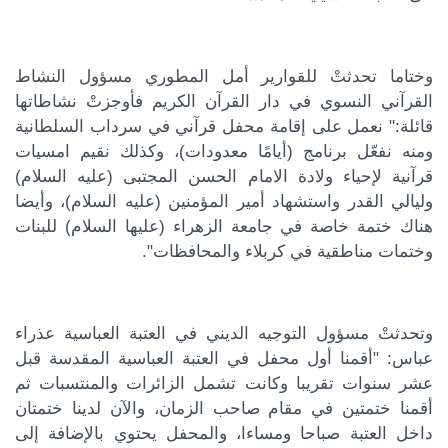
وختاما تحدثتْ للقوارير أمل المطوري مسؤول النشاط
القرآني النسوي في دار القرآن الكريم فأوجزتْ نشاطاتها
قائلة:" نعمل على إقامة محفل قرآني في سرداب السلطانية
ومنه نفعّل برنامج (أيامًا معدودات)، وكذلك نقيم امسيات
قرآنية لإحياء ولادة الامام الحسن المجتبى (عليه السلام)
وليالي القدر واستشهاد أمير المؤمنين (عليه السلام)، وأيضا
هناك ختمة خاصة في جامعة الزهراء (عليها السلام) للبنات
وختمات مناطقية في كربلاء والمحافظات".
وتحدثتْ مسؤول التوجيه الديني في العتبة العباسية عذراء
عباس: "أقمنا أول محفل في العتبة العباسية المقدسة قبل
عشر سنوات تقريبا وكانت تشمل الزائرات والمنتسبات ثم
أقمنا ختمتين في مقام صاحب الزمان، والآن لدينا ختمتان
داخل العتبة صباحا ومساءا، والمحفل يحتوي بالإضافة إلى