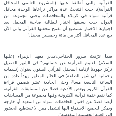
القرآنية والتي أطلقنا عليها (المشروع العالمي للمحافل
القرآنية)، حيث افتتحتْ عدة مراكز تراعاها الوحدة محافل
قرآنية سواء في كربلاء والمحافظات وحتى مجموعة من
الدول، حيث يسبقها اختبار للطالبة صاحبة المحفل بعد
اجتيازها الاختبار تستطيع أن تفتتح محفلها القرآني والى الآن
بلغ عدد المحافل أكثر من مائة وخمسين محفل"
فيما عرّفتْ سرور الخفاجي\مدير معهد الزهراء (عليها
السلام) للعلوم القرآنية\ عن ختماتهم:" في الشهر الفضيل
نركز جهودنا لإقامة المحفل القرآني السنوي بعنوان (نسمات
رحمانية في شهر الطاعة) في الحائر المطهر ويبدأ عادة من
الساعة التاسعة مساءً وحتى الحادية عشر يتضمن قراءة
القرآن الكريم وبعض الأدعية فضلا عن المسابقات القرآنية،
كما نقيم ختمة قرآنية الكترونية وفيها مجموعة من المسابقات
أيضا فضلا عن اختبار الحافظات سواء من المعهد أو خارجه
ويمكن للجميع الاستماع اليها لتشمل ممن لا تستطيع الحضور
الى العتبة الحسينية المقدسة".