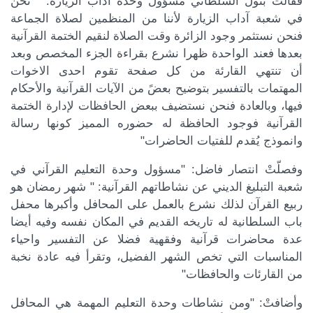
فقالتْ بتول السلطاني مسؤول وحدة آداب الزيارة: " نحن
في شعبة آداب الزيارة لأننا من المنظمين لصلاة الجماعة
فنحن نستثمر وجود الزائرة وقت الصلاة لنقيم الختمة القرآنية
بعدها فعند الواحدة ظهرا نشرع بقراءة الجزء المخصص وبعد
كة الموضوع
أن تنتهي القارئة من كل صفحة تقوم احدى الاخوات
المهتمات بالتفسير بتوضيح بعضً من الآيات القرآنية والأحكام
فيها، وبالعادة فنحن نستضيف ببعض الحافظات لإدارة الختمة
القرآنية فوجود الحافظة له حضوره المميز كونها رسالة
وانموذج يُقدم للفتيات الحاضرات"
وفصلّتْ انتصار فاضل: "مسؤول وحدة التعليم القرآني في
شعبة التبليغ الديني عن نشاطاتهم القرآنية: " شهر رمضان هو
ربيع القرآن لذلك نشرع بالعمل على المحافل وأكبرها محفل
باب السلطانية له تاريخه القديم في المكان نفسه وفيه أيضا
عدة محاضرات قرآنية وفقهية فضلا عن التفسير واحياء
المناسبات التي تخص الشهر الفضيل، وتقرأ فيه عادة نخبة
من القارئات والحافظات"
وأضافتْ: "ومن نشاطات وحدة التعليم المهمة هي المحافل