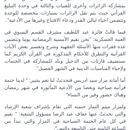
بمشاركة الزائرات وأخرى للفتيات والثالثة في وحدة التبليغ
القرآني حيث يتم نقل الزائرات بسيارات مخصصة للوحدة
وتتضمن احياء ليالي القدر ودعاء الافتتاح وغيرها من الأدعية".
فيما قالتْ فائزة عبد اللطيف مشرف القسم النسوي في
العتبة العسكرية: "نحن نقيم الأمسية الرمضانية يوما وتتضمن
عدة فقرات منها الأسئلة الفقهية وشرح وتفسير بعض الآيات
القرآنية والتطرق للأحكام المذكورة في القرآن الكريم كما
نستضيف قارئات من الدجيل وبلد للمشاركة في الختمات
ولإحياء المناسبات الدينية في الشهر الفضيل".
أما أمانة مزار سيد ادريس فتحدثتْ لنا نغم بشير: " لدينا ختمة
قرآنية صباحية وبعضا من الأدعية المأثورة في شهر رمضان
وهناك حضور وفير من النساء"
ولمزار ميثم التمار ختمته التي تقام بإشراف شعبة الإرشاد
والتي تحدثتْ عنها عفاف عبد الرضا مسؤول الشعبة: " نقيم
في كل عام الختمة الصباحية في المزار والتي تبدأ من
الساعة الثامنة حتى التاسعة والنص".