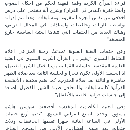
قراءة القرآن الكريم وقفة فقهية لحكم من احكام الصوم،
وأيضا فقرة (لنتدبر في القران) وشرح آية تشتمل على درس
اخلاقي من نفس الجزء المقروء، ومسابقات، وهذا تتم إدراته
بواسطة قارئات وحافظات واستاذات في المجال القرآني،
وهناك العديد من الختمات التي تتبناها العتبة العباسية خارج
المنطقة"
وعن ختمات العتبة العلوية تحدثتْ رملة الخزاعي اعلام
النشاط النسوي: "يقيم دار القرآن الكريم النسوي في العتبة
العلوية المقدسة جلساته القرآنية يوميا خلال الشهر الفضيل،
اذ الجلسة الأولى تكون فجرا والجلسة الثانية بعد صلاة الظهر
مباشرة والثالثة بعد صلاة المغرب، كما يقيم مختلف الأنشطة
القرآنية كالمسابقات والمحافل طيلة الشهر الفضيل، إضافة
إلى جلسات قرآنية خاصة بالأطفال".
وفي العتبة الكاظمية المقدسة أفصحتْ سوسن هاشم
مسؤول وحدة التبليغ القرآني النسوي: "نقيم أربع ختمات
الأولى في الساعة الثانية ظهرا تقيمها الحافظات وثلاث
ختمات بعد صلاة العشاءين الأولى في الصحن الطاهر