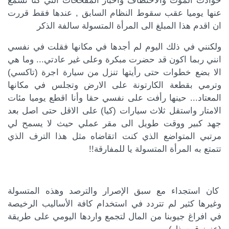
حوادث الموت والاختطاف واخبار المفخخات التي كنا نسمع
كة الموضوع
عنها يوميا عقب سقوط النظام السابق , عندها فقط قررت
ان اقدم هذا المبلغ الى المرأة المتسولة سالفة الذكر
ولكنني في ذلك اليوم لم أجدها في مكانها فقلت في نفسي
انني ربما اكون قد حضرت مبكرة وعلى غير عادتي... وما هي
الا بضع خطوات حتى رأيتها تنزل من سيارة اجرة (تاكسي)
وترمي بقطعة الكارتونة على الارض وتجلس في مكانها
المعتاد... حينها رأفت على نفسي حقا وأنا اقطع يوميا مئات
الامتار واستقل ثلاث سيارات (كيا) على الاقل حتى اصل بعد
جهد كبير ووقت طويل الى مقر عملي حيث لا يسمح لي
مرتبي المتواضع الذي كنت اتقاضاه مثل هذا الترف الذي
تتمتع به المرأة المتسولة يا للمفارقة!!
كان استجداء مع سبق الإصرار والترصد وهذه المتسولة
وغيرها كثير لم تتردد في استخدام كافة الأساليب الرخيصة
في افراغ جيوبنا من المال لتجمع واردها اليومي على طريقة