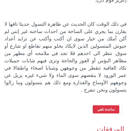
(عزيز قوم ذل).
في ذلك الوقت كان الحديث عن ظاهرة التسول حديثا تافها لا
يقارن بما يجري على الساحة من احداث ساخنة غير إنني لم
أكن أملك من خيار سوى ان أكتب وأكتب عن تزايد أعداد
جيوش المتسولين الذين لايكاد يخلو منهم تقاطع او شارع أو
سوق, تنظر الى احدهم فلا تجد في ملامحه أي مظهر من
مظاهر البؤس أو العوز والحاجة وترى فيهم شابات جميلات
تكاد العافية تتقطر من وجوههن وشبابا اصحاء واطفالا في
عمر الورود لا ينقصهم سوى الماء ولا شيء غيره يزيل عن
وجوههم الأوساخ والقذارة ومع ذلك هم يتسولون وما زالوا
يتسولون ونحن نتفرج .
ساجدة ناهي
المرفقات