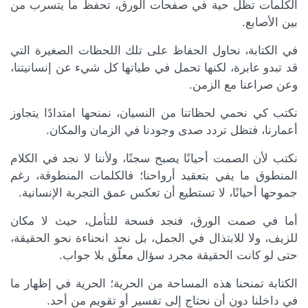
كة الموضوع
الكلمات تظل حية في صفحات الورق، تحفظ ما يتسرب من
بين الأصابع.
في الكتابة، نحاول الحفاظ على تلك اللحظات الصغيرة التي
قد تبدو عابرة، لكنها تحمل في طياتها كل شيء عن إنسانيتنا،
وعن صراعنا مع الزمن.
نكتب كي نحمي لحظاتنا من النسيان، نمنحها امتدادًا يتجاوز
أعمارنا، فتظل تردد صدى وجودنا في الزمان والمكان.
نكتب لأن الصمت أحيانًا يصبح سجنًا، ولأننا لا نجد في الكلام
المنطوق ما يفي بتعقيد أرواحنا؛ فالكلمات المنطوقة، رغم
جموحها أحيانًا، لا تستطيع أن تعكس عمق التجربة الإنسانية.
أما في صمت الورق، فنجد فسحة للتأمل، حيث لا مكان
للزيف، ولا للابتذال في الجمل، بل نجد انحناءة نحو الحقيقة،
حتى لو كانت الحقيقة مجرد سؤال معلّق بلا جواب.
الكتابة تمنحنا هذه المساحة من الحرية؛ الحرية في إظهار ما
في داخلنا دون أن نحتاج إلى تفسير أو تقويم من أحد.