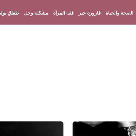
الصحة والحياة
قارورة حبر
فقه المرآة
مشكلة وحل
طفلكِ يولد
واحة المرأة