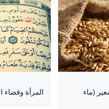
واحة المرأة
منذ 9 سنوات
ير (ماء
المرأة وقضاء ا