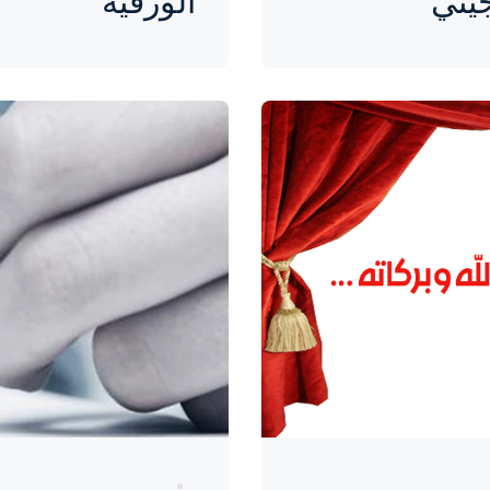
يني
الورقية
واحة المرأة
منذ 9 سنوات