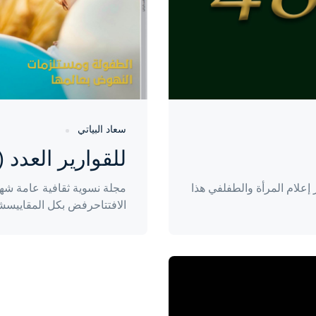
سعاد البياتي
للقوارير العدد (42)
علام المرأة والطفلفي هذا
مجلة نسوية ثقافية عامة شهر
الافتتاحرفض بكل المقاييسش