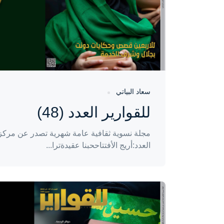
سعاد البياتي
للقوارير العدد (48)
مجلة نسوية ثقافية عامة شهرية تصدر عن مركز إ
العدد:أريج الأفتتاححبنا عقيدةترا...
واحة المرأة
منذ 4 سنوات