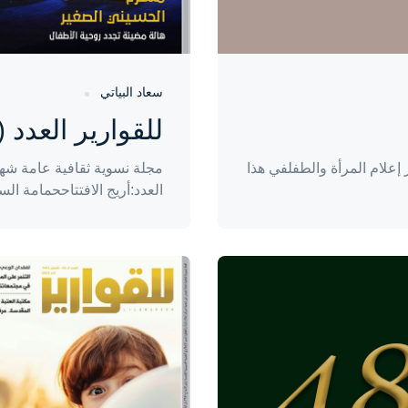
سعاد البياتي
للقوارير العدد (43)
علام المرأة والطفلفي هذا
مجلة نسوية ثقافية عامة شهر
العدد:أريج الافتتاححمامة الس
واحة المرأة
منذ 4 سنوات