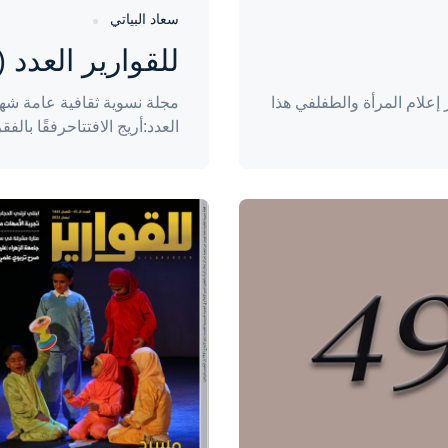
سعاد البياتي
للقوارير العدد (44)
علام المرأة والطفلفي هذا
مجلة نسوية ثقافية عامة شهر
العدد:أريج الافتتاحرفقًا بالفقرا
واحة المرأة
منذ 4 سنوات