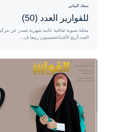
سعاد البياتي
للقوارير العدد (50)
مجلة نسوية ثقافية عامة شهرية تصدر عن مركز إ
العدد:أريج الأفتتاحخمسون ربيعا ف...
واحة المرأة
منذ 3 سنوات