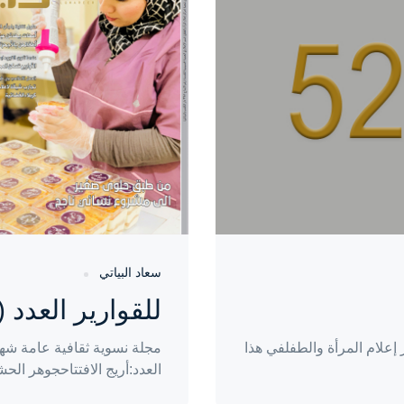
منذ 4 سنوات
سعاد البياتي
للقوارير العدد (46)
علام المرأة والطفلفي هذا
مجلة نسوية ثقافية عامة شهر
العدد:أريج الافتتاحجوهر الحشم