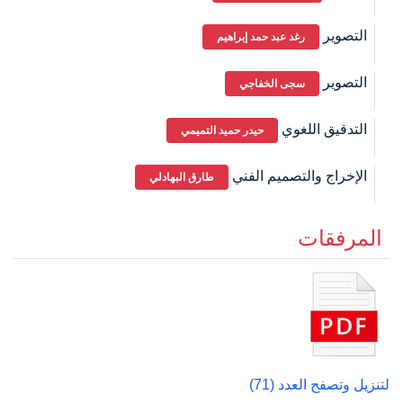
التصوير
رغد عبد حمد إبراهيم
التصوير
سجى الخفاجي
التدقيق اللغوي
حيدر حميد التميمي
الإخراج والتصميم الفني
طارق البهادلي
المرفقات
لتنزيل وتصفح العدد (71)