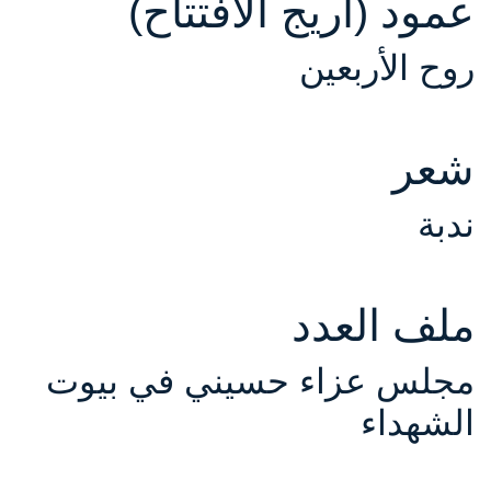
عمود (أريج الافتتاح)
كة الموضوع
روح الأربعين
شعر
ندبة
ملف العدد
مجلس عزاء حسيني في بيوت
الشهداء