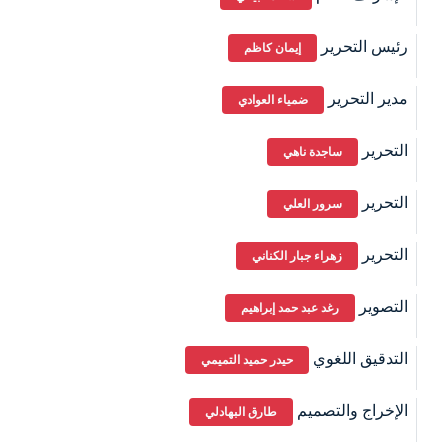
رئيس التحرير
إيمان كاظم
مدير التحرير
ضمياء العوادي
التحرير
ساجدة ناهي
التحرير
سرور العلي
التحرير
زهراء جبار الكناني
التصوير
رغد عبد حمد إبراهيم
التدقيق اللغوي
حيدر حميد التميمي
الإخراج والتصميم
طارق البهادلي