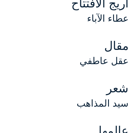
أريج الأفتتاح
كة الموضوع
عطاء الآباء
مقال
عقل عاطفي
شعر
سيد المذاهب
عالمها