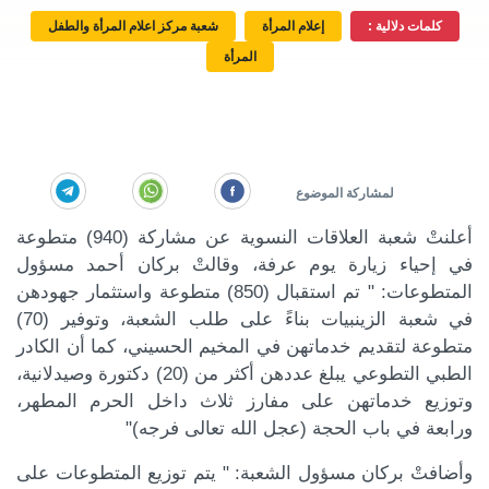
كلمات دلالية :
إعلام المرأة
شعبة مركز اعلام المرأة والطفل
المرأة
أعلنتْ شعبة العلاقات النسوية عن مشاركة (940) متطوعة
في إحياء زيارة يوم عرفة، وقالتْ بركان أحمد مسؤول
المتطوعات: " تم استقبال (850) متطوعة واستثمار جهودهن
في شعبة الزينبيات بناءً على طلب الشعبة، وتوفير (70)
متطوعة لتقديم خدماتهن في المخيم الحسيني، كما أن الكادر
الطبي التطوعي يبلغ عددهن أكثر من (20) دكتورة وصيدلانية،
وتوزيع خدماتهن على مفارز ثلاث داخل الحرم المطهر،
ورابعة في باب الحجة (عجل الله تعالى فرجه)"
وأضافتْ بركان مسؤول الشعبة: " يتم توزيع المتطوعات على