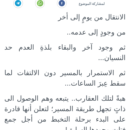
الانتقال من يومٍ
إلى أخر
من وجودٍ إلى عدمه..
ثم وجود آخر والبقاء بلذةِ العدم حد
النسيان...
ثم الاستمرار بالمسير دون الالتفات لما
سقط عِبرَ الساعات...
كة الموضوع
هبةً لتلك العقارب.. يتبعه وهم الوصول الى
ذاتٍ تجهل طريقة المسير؛ لتعلن أنها قادرة
على البدء برحلة التخبط من أجل جمع
فتات وجودها السابق!