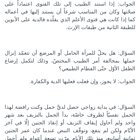
الجواب: إذا استند الطبيب إلى تلك الفتوى اعتماداً على
صحّتها وكان من المناسب شرعاً أن يستند إليها في أعماله
كما إذا كانت هي فتوى الأعلم الذي يقلّده فالدية على الأبوين
للطبقة الثانية من طبقات الإرث.
السؤال: هل يحلّ للمرأة الحامل أو المرضع أن تتعمّد إنزال
حملها بمخالفة أمر الطبيب المختصّ، وذلك لتكمل إرضاع
الطفل الأوّل حتّى الفطام الطبيعي؟
الجواب: لا يجوز، وإن فعلت فعليها الدية والكفارة.
السؤال: في بداية زواجي حصل لديَّ حمل وكنت رافضة لهذا
الحمل نفسيّاً لظروف خاصّة، بدأ الحمل بالنزيف بعد شهر
واحد ولم أحاول إيقاف النزيف أو إنقاذ الجنين إلّا في آخر
الأيّام ولكن لم ينفع، وتوقّف النبض عندما كان عمر الجنين
ثمانية أسابيع، منذ تلك الأيام مرّت تسعة أعوام ولم أحمل