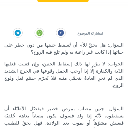
السؤال: هل يحقّ للأم أن تُسقط جنينها من دون خطر على
حياتها إذا كانت غير راغبة به ولم تلج فيه الروح؟
الجواب: لا يبرّر لها ذلك إسقاط الجنين، وإن فعلت فعليها
الدّية والكفارة إلّا إذا أوجب الحمل وقوعها في الحرج الشديد
الذي لم تجرِ العادةُ بتحمّل مثله فلا يُحرّم حينئذٍ قبل ولوج
الروح.
السؤال: جنين مصاب بمرض خطير فيفضّل الأطبّاء أن
يسقطوه، لأنّه إذا ولد فسوف يكون مصاباً بعاهة خُلقيّة
فيعيش مشوّهاً أو يموت بعد الولادة، فهل يحقّ للطبيب