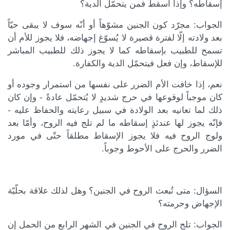
كة الموضوع
إسقاطه؟ وإذا أسقط فمن يتحمّل الدية؟
الجواب: مجرّد كون الجنين مشوّهاً أو أنّه سوف لا يبقى حيّاً
بعد ولادته إلّا لفترة قصيرة لا يُسوّغ إجهاضه، فلا يجوز للأم أن
تسمح للطبيب بإسقاطه كما لا يجوز ذلك للطبيب المباشر
للإسقاط، وإن فعل فيتحمّل الدية والكفارة.
نعم، إذا خافت الأم الضرر على نفسها من استمرار وجوده أو
كان موجباً لوقوعها في حرج شديدٍ لا يُتحمّل عادةً - وإن كان
ذلك لما تعانيه بعد الولادة في سبيل رعايته والحفاظ عليه -
فإنّه يجوز لها عندئذٍ إسقاطه ما لم تلج فيه الروح، وأمّا بعد
ولوج الروح فيه فلا يجوز الإسقاط مطلقاً حتّى في مورد
الضرر والحرج على الأحوط وجوباً.
السؤال: متى تُبعث الروح في الجنين؟ وهل لذلك علاقة بحلّيّة
الإجهاض وحرمته؟
الجواب: تلج الروح في الجنين في الشهر الرابع من الحمل إن