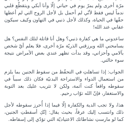
مرّة أخرى ولم يمرّ يوم في حياتي إلّا وأنا أبكي ويتقطّع قلبي
ندماً ليس فقط لأنّي لم أحمل بل لأجل الروح التي لم أعطها
حقّها في الحياة، وكذلك لأجل ذنبي في التهاون وكيف سيكون
عقابي عند الله!
ساعدوني ما هي كفارة ذنبي؟ وهل أنا قاتلة لتلك النفس؟ هل
يسامحني الله ويرزقني الذريّة مرّة أخرى، فلا يعلم أيّ شخص
بآلامي وأحزاني، وقد بدأت تظهر عندي بعض الأمراض نتيجة
سوء حالتي.
الجواب: إذا تساهلتِ في التحفّظ من سقوط الجنين بما يلزم
من استعمال الدواء والاستراحة البدنيّة فكان ذلك سبباً في
سقوطه واقعاً كنت آثمة، ولكن لا تثريب عليك بعد التوبة
والاستغفار، فإنّ الله توّاب رحيم.
هذا، ولا تجب الدية والكفارة إلّا فيما إذا أُحرز سقوطه لأجل
ذلك وانتسب إليك عرفاً، بحيث يقال: إنّكِ أسقطتِ الجنين،
كما لو مارستِ نشاطاتك الاعتياديّة التي تؤدّي إلى إسقاطه.