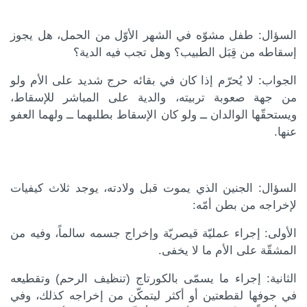
السؤال: طفل مشوّه في الشهر الأوّل من الحمل، هل يجوز
إسقاطه من قِبَل الطبيب؟ وهل تجب فيه الدية؟
الجواب: لا يُحرّم إذا كان في بقائه حرج شديد على الأم ولو
من جهة صعوبة تربيته، والدية على المباشر للإسقاط،
ويستحقّها الوالدان ــ ولو كان الإسقاط بطلبهما ــ ولهما العفو
عنها.
السؤال: الجنين الذي يموت قبل ولادته، يوجد ثلاث كيفيات
لإخراجه من بطن أمّه:
الأولى: إجراء عمليّة قيصريّة وإخراج جسمه سالماً، وفيه من
المشقّة على الأم ما لا يخفى.
الثانية: إجراء ما يسمّى بالكورتاج (تنظيف الرحم) وتقطيعه
في جوفها لقطعتين أو أكثر ليتمكّن من إخراجه كذلك، وفي