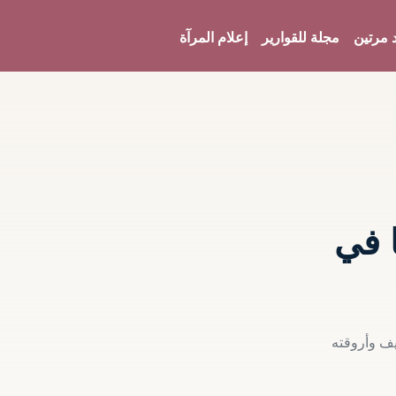
 مرتين
مجلة للقوارير
إعلام المرآة
 في
يف وأروقته