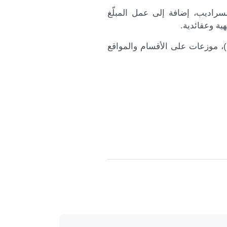
راديب، إضافة إلى عمل المبلّغ
ية وعقائدية.
ويبلغ عدد المنتسبات والمتطوعات والمبلغات العاملات في الوحدة (113)، موزعات على الأقسام والمواقع