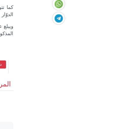
كما تت
الدوّار
المذكور
د
المر