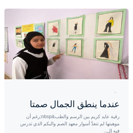
واحة المرأة
منذ 3 سنوات
عندما ينطق الجمال صمتا
رقية عايد كريم بين الرسم والطب&nbsp;رغم أن
موهبتها لم تتعدَّ أسوار معهد الصم والبكم الذي تدرس
فيه إل...