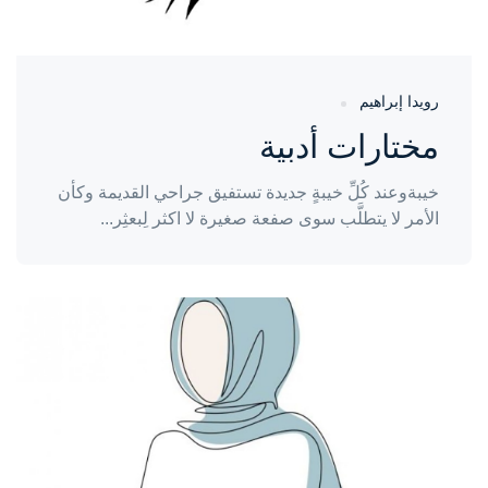
رويدا إبراهيم
مختارات أدبية
خيبةوعند كُلِّ خيبةٍ جديدة تستفيق جراحي القديمة وكأن
الأمر لا يتطلَّب سوى صفعة صغيرة لا اكثر لِبعثِر...
واحة المرأة
منذ 4 سنوات