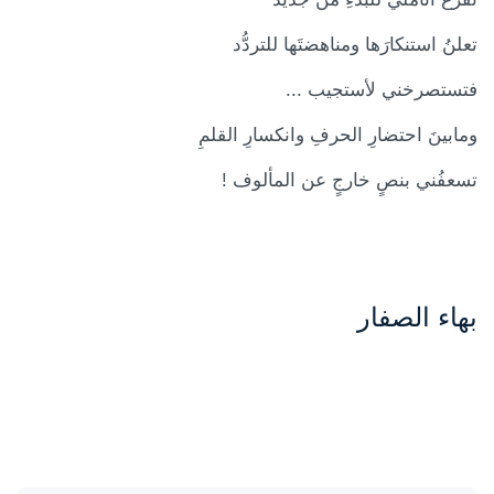
تعلنُ استنكارَها ومناهضتَها للتردُّد
فتستصرخني لأستجيب ...
ومابينَ احتضارِ الحرفِ وانكسارِ القلمِ
تسعفُني بنصٍ خارجٍ عن المألوف !
بهاء الصفار