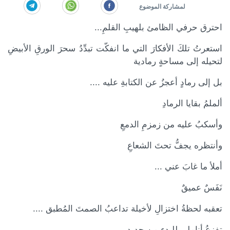
احترق حرفي الظامئ بلهيبِ القلمِ...
استعرتُ تلكَ الأفكارَ التي ما انفكّت تبدِّدُ سحرَ الورقِ الأبيضِ
لتحيله إلى مساحةٍ رمادية
بل إلى رمادٍ أعجزُ عن الكتابةِ عليه ....
ألملمُ بقايا الرمادِ
وأسكبُ عليه من زمزمِ الدمعِ
وأنتظره يجفُّ تحتَ الشعاعِ
كة الموضوع
أملأ ما غابَ عني ...
نَفَسٌ عميقٌ
تعقبه لحظةُ اختزالِ لأخيلة تداعبُ الصمتَ المُطبق ....
تفزعُ أناملي للبدءِ من جديد