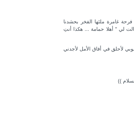
فرحة غامرة ملئها الفخر بحشدنا
ت لي " أهلا حمامة ... هكذا أنتِ
كِ صوبي ﻷحلق في أفاق اﻷمل ﻷجدني
م ))