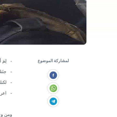
لمشاركة الموضوع
- لِمَ أ
- جئتك 
- لكنك
- اعرف
ومن وح