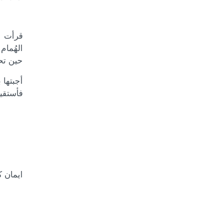
قرأت ل
الهُمام
حين تح
أجبتها 
فأستقيل
(( ه
ايمان 