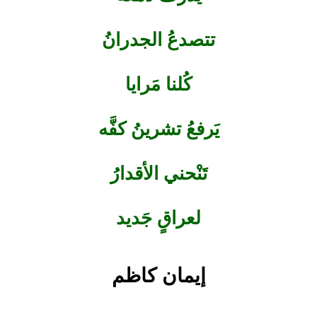
تتصدعُ الجدرانُ
كُلنا مَرايا
يَرفعُ تشرينُ كفَّه
تَنْحني الأقدارُ
لعراقٍ جَديد
إيمان كاظم