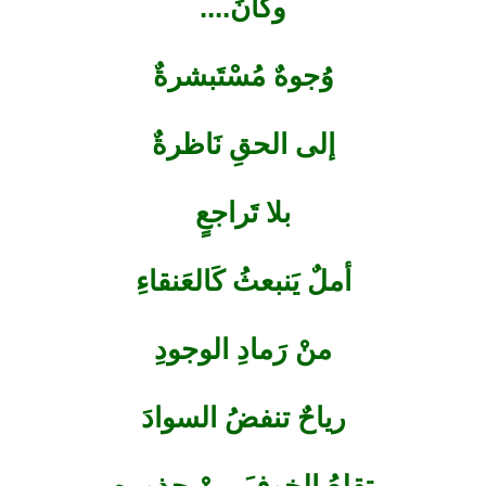
وكانَ....
وُجوهٌ مُسْتَبشرةٌ
إلى الحقِ نَاظرةٌ
بلا تَراجعٍ
أملٌ يَنبعثُ كَالعَنقاءِ
منْ رَمادِ الوجودِ
رياحٌ تنفضُ السوادَ