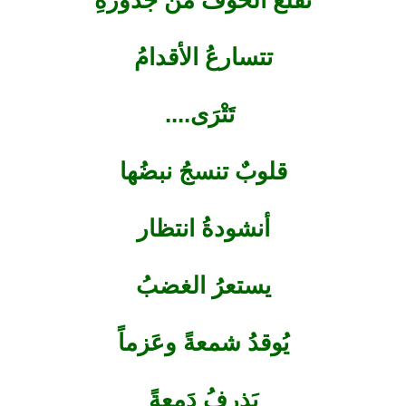
تقلعُ الخوفَ منْ جذورهِ
تتسارعُ الأقدامُ
تَتْرَى....
قلوبٌ تنسجُ نبضُها
أنشودةُ انتظار
يستعرُ الغضبُ
يُوقدُ شمعةً وعَزماً
يَذرفُ دَمعةً