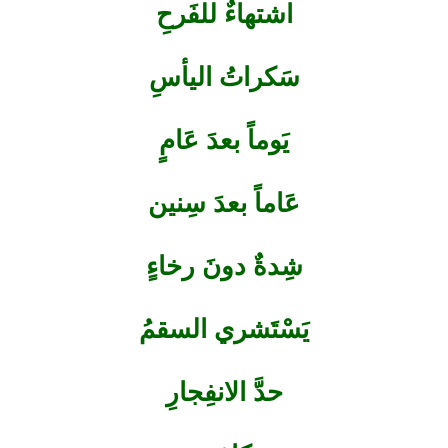
اشتهاءٌ للفَرحِ
سَكراتُ اليأسِ
يَوماً بعدَ عَامٍ
عَاماً بعدَ سِنين
شِدةٌ دونَ رخاءٍ
يَسْتَشري السقمُ
حدَّ الانفِجارِ